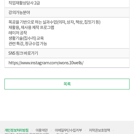
직업재활상담사 2급
강의가능분야
목공을 기반으로 하는 실과수업(의자, 상자, 책상, 집짓기 등)
재활용, 재사용 제작 프로그램
레이저 공작
생활기술(집수리) 교육
관련 특강, 정규수업 가능
SNS 링크 바로가기
https://www.instagram.com/wons.10wells/
목록
개인정보처리방침
이용약관
이메일무단수집거부
저작권보호정책