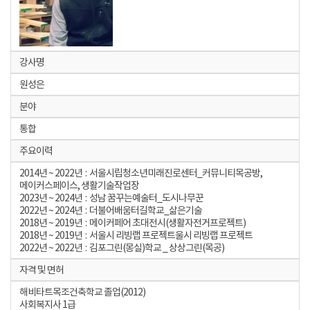
강사명
원성은
분야
통합
주요이력
2014년 ~ 2022년 : 서울시립청소년미래진로센터_커뮤니티목공방,
메이커스페이스, 생활기술작업장
2023년 ~ 2024년 : 성남 꿈꾸는예술터_도시나무꾼
2022년 ~ 2024년 : 더불어배움터길학교_삶은기술
2018년 ~ 2019년 : 메이커페어 초대전시(생활자전거프로젝트)
2018년 ~ 2019년 : 서울시 리빙랩 프로젝트울시 리빙랩 프로젝트
2022년 ~ 2022년 : 김포그린(몽실)학교 _ 상상그린(목공)
자격 및 면허
해비타트목조건축학교 졸업(2012)
사회복지사 1급