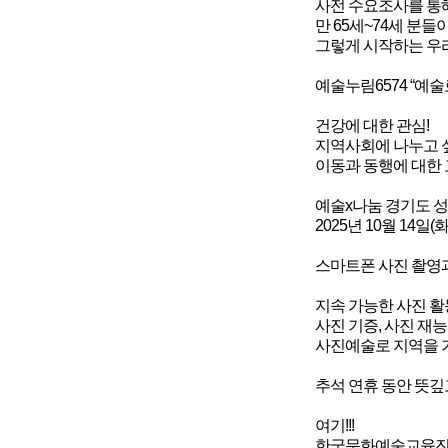
사전 수요조사를 통
만 65세~74세 분들
그렇게 시작하는 우
예술누림6574 “예술
건강에 대한 관심!
지역사회에 나누고 싶
이동과 동행에 대한 
예술x나눔 경기도 
2025년 10월 14일(
스마트폰 사진 촬영과
지속 가능한 사진 활
사진 기증, 사진 재
사진예술로 지역을 기
추석 연휴 동안 뜻
여기!!!
한국문화예술교육진