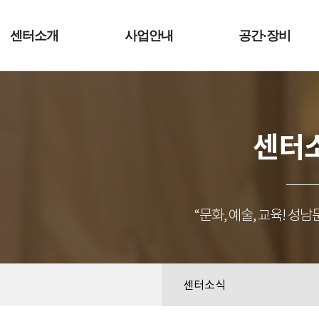
예술터
센터소개
사업안내
공간·장비
센터
“문화, 예술, 교육! 
센터소식