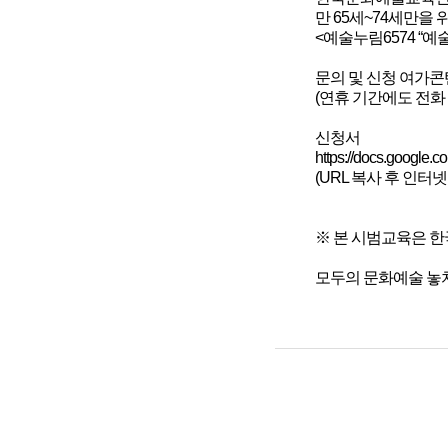
만 65세~74세만을
<예술누림6574 “예
문의 및 신청 여가콘텐츠
(연휴 기간에도 전화 
신청서
https://docs.goog
(URL 복사 후 인터
※ 본 시범교육은 
모두의 문화예술 놓