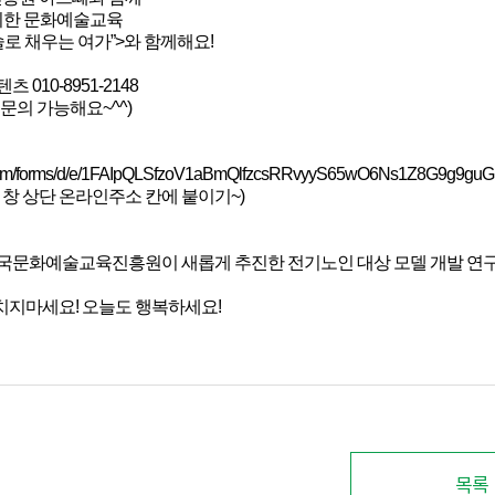
 위한 문화예술교육
술로 채우는 여가”>와 함께해요!
 010-8951-2148
문의 가능해요~^^)
le.com/forms/d/e/1FAIpQLSfzoV1aBmQlfzcsRRvyyS65wO6Ns1Z8G9g9g
넷 창 상단 온라인주소 칸에 붙이기~)
한국문화예술교육진흥원이 새롭게 추진한 전기노인 대상 모델 개발 연
치지마세요! 오늘도 행복하세요!
목록