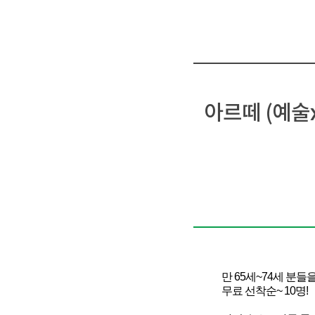
아르떼 (예술x
만 65세~74세 분들
무료 선착순~ 10명!