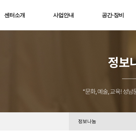
예술터
센터소개
사업안내
공간·장비
정보
“문화, 예술, 교육! 
정보나눔