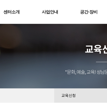
예술터
센터소개
사업안내
공간·장비
교육
“문화, 예술, 교육! 
교육신청