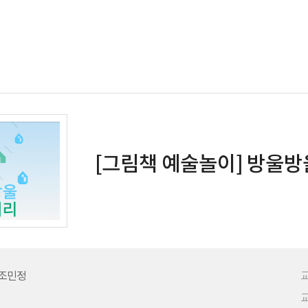
[그림책 예술놀이] 방울
 조민정