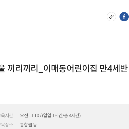
방울 끼리끼리_이매동어린이집 만4세반
교육시간
오전 11:10 / (일일 1시간/총 4시간)
교육장소
통합랩 등