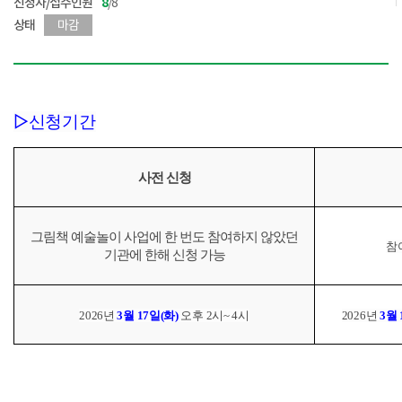
신청자/접수인원
8
/8
상태
마감
▷신청기간
사전 신청
그림책 예술놀이 사업에 한 번도 참여하지 않았던
참
기관에 한해 신청 가능
2026년
3월 17일(화)
오후
2시~ 4시
2026년
3월 