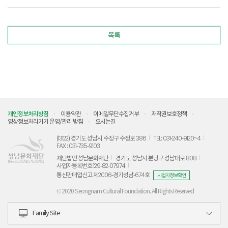
목록
개인정보처리방침
이용약관
이메일무단수집거부
저작권보호정책
영상정보처리기기 운영/관리 방침
오시는길
(13122) 경기도 성남시 수정구 수정로 386
TEL: 031-240-9120~4
FAX : 031-735-9103
재단법인 성남문화재단
경기도 성남시 분당구 성남대로 808
사업자등록번호 129-82-07974
통신판매업신고 제2006-경기성남-674호
사업자정보확인
© 2020 Seongnam Cultural Foundation. All Rights Reserved
Family Site