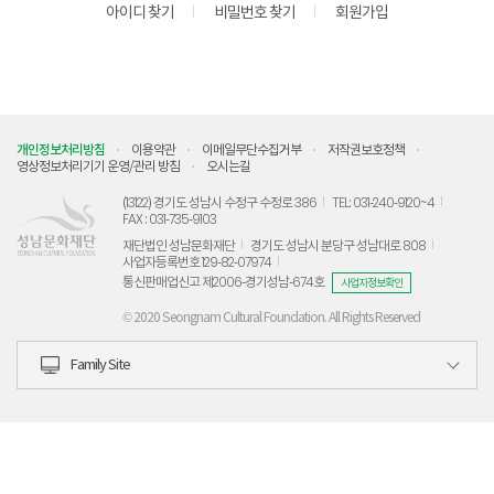
아이디 찾기
비밀번호 찾기
회원가입
개인정보처리방침
이용약관
이메일무단수집거부
저작권보호정책
영상정보처리기기 운영/관리 방침
오시는길
(13122) 경기도 성남시 수정구 수정로 386
TEL: 031-240-9120~4
FAX : 031-735-9103
재단법인 성남문화재단
경기도 성남시 분당구 성남대로 808
사업자등록번호 129-82-07974
통신판매업신고 제2006-경기성남-674호
사업자정보확인
© 2020 Seongnam Cultural Foundation. All Rights Reserved
Family Site