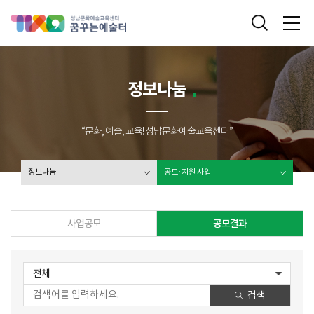
성남문화예술교육센터 꿈꾸는 예술터
통합검색
메
정보나눔
“문화, 예술, 교육! 성남문화예술교육센터”
정보나눔
공모·지원 사업
사업공모
공모결과
전체
검색