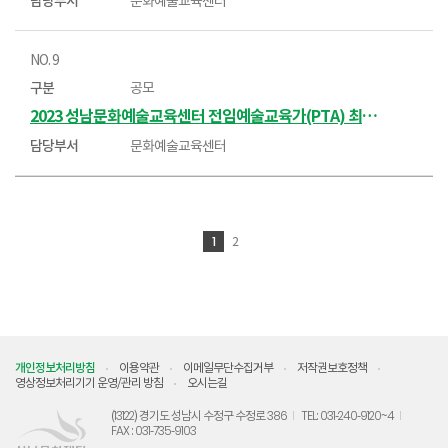
문화예술교육센터
9
공모
2023 성남문화예술교육센터 전임예술교육가(PTA) 최종합격자 알림
문화예술교육센터
1
2
개인정보처리방침
이용약관
이메일무단수집거부
저작권보호정책
영상정보처리기기 운영/관리 방침
오시는길
(13122) 경기도 성남시 수정구 수정로 386
TEL: 031-240-9120~4
FAX : 031-735-9103