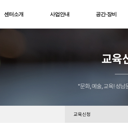
예술터
센터소개
사업안내
공간·장비
교육
“문화, 예술, 교육! 
교육신청