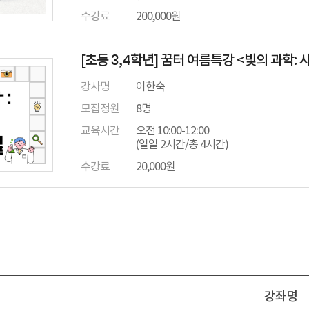
수강료
200,000원
[초등 3,4학년] 꿈터 여름특강 <빛의 과학:
강사명
이한숙
모집정원
8명
교육시간
오전 10:00-12:00
(일일 2시간/총 4시간)
수강료
20,000원
강좌명