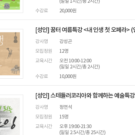
(일일 1시간/총 2시간)
수강료
20,000원
[성인] 꿈터 여름특강 <내 인생 첫 오페라> 
강사명
강성곤
모집정원
12명
교육시간
오전 10:00-12:00
(일일 2시간/총 2시간)
수강료
10,000원
[성인] 스테들러코리아와 함께하는 예술특강 
강사명
정연석
모집정원
15명
교육시간
오후 19:00-21:30
(일일 2.5시간/총 25시간)