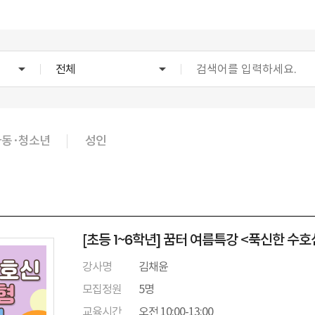
전체
아동·청소년
성인
[초등 1~6학년] 꿈터 여름특강 <푹신한 수호
강사명
김채윤
모집정원
5명
교육시간
오전 10:00-13:00