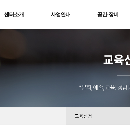
예술터
센터소개
사업안내
공간·장비
교육
“문화, 예술, 교육! 
교육신청