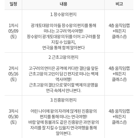
일정
내용
비고
1. 장수왕의 편지
1차시
광개토대왕의 아들 장수왕의 편지를 통해
4층 움직임랩
05/09
떠나는 고구려 역사여행!
+뭐든지
(토)
장수왕이 광개토대왕의 뒤를 이어 고구려를 잘
클래스(!)
지킬 수 있을지,
연극을 통해 함께 알아본다
2. 근초고왕의 편지
2차시
고구려의 연이은 공격에 커다란 결단을 앞둔
4층 움직임랩
05/16
근초고왕의 고민이 담긴 편지로 떠나는 백제
+뭐든지
(토)
역사여행!
클래스(!)
근초고왕의 결단으로 맞이할 백제의 운명을
연극 속에서 만나본다.
3. 진흥왕의 편지
3차시
어린 나이에 왕의 자리에 앉게된 진흥왕의
4층 움직임랩
05/30
편지를 통해 떠나는 연극여행!
+뭐든지
(토)
바람 앞에 등불과도 같은 진흥왕은 과연 왕의
클래스(!)
자리를 잘 지킬 수 있을지 연극여행을 통해
알아본다.