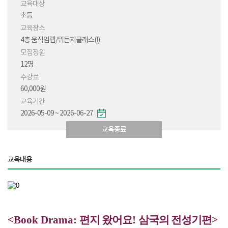
교육대상
초등
교육장소
4층 움직임랩/뭐든지클래스(!)
모집정원
12명
수강료
60,000원
교육기간
2026-05-09 ~ 2026-06-27
교육종료
교육내용
<Book Drama:
편지 왔어요
!
삼국의 전성기편
>