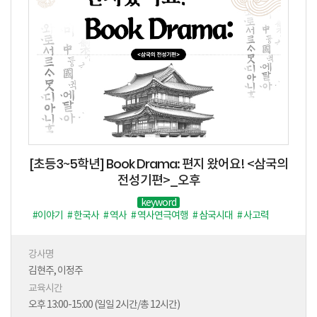
[초등3~5학년] Book Drama: 편지 왔어요! <삼국의
전성기편>_오후
keyword
#이야기
# 한국사
# 역사
# 역사연극여행
# 삼국시대
# 사고력
# 문해력
# 상상
# 놀이
# 연극체험
# 표현
# 협력
# 사회성
# 연극공연
# 배우체험
강사명
김현주, 이정주
교육시간
오후 13:00-15:00 (일일 2시간/총 12시간)