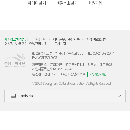
아이디 찾기
비밀번호 찾기
회원가입
개인정보처리방침
이용약관
이메일무단수집거부
저작권보호정책
영상정보처리기기 운영/관리 방침
오시는길
(13122) 경기도 성남시 수정구 수정로 386
TEL: 031-240-9120~4
FAX : 031-735-9103
재단법인 성남문화재단
경기도 성남시 분당구 성남대로 808
사업자등록번호 129-82-07974
통신판매업신고 제2006-경기성남-674호
사업자정보확인
© 2020 Seongnam Cultural Foundation. All Rights Reserved
Family Site