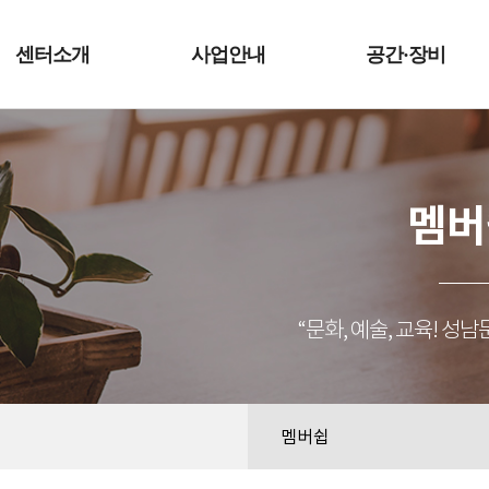
예술터
센터소개
사업안내
공간·장비
멤버
“문화, 예술, 교육! 
멤버쉽