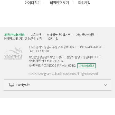
아이디 찾기
비밀번호 찾기
회원가입
개인정보처리방침
이용약관
이메일무단수집거부
저작권보호정책
영상정보처리기기 운영/관리 방침
오시는길
(13122) 경기도 성남시 수정구 수정로 386
TEL: 031-240-9120~4
FAX : 031-735-9103
재단법인 성남문화재단
경기도 성남시 분당구 성남대로 808
사업자등록번호 129-82-07974
통신판매업신고 제2006-경기성남-674호
사업자정보확인
© 2020 Seongnam Cultural Foundation. All Rights Reserved
Family Site