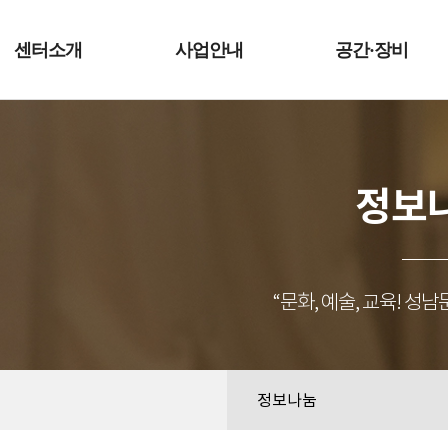
예술터
센터소개
사업안내
공간·장비
정보
“문화, 예술, 교육! 
정보나눔