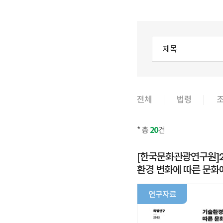
제목
전체
법령
* 총
20
건
[한국문화관광연구원]2
환경 변화에 따른 문화
구성 적응 전략 소고
연구자료