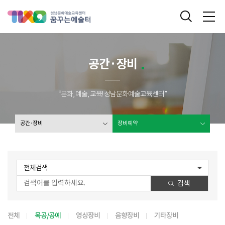
성남문화예술교육센터 꿈꾸는 예술터
통합검색
메
공간·장비
“문화, 예술, 교육! 성남문화예술교육센터”
공간·장비
장비예약
전체검색
검색
전체
목공/공예
영상장비
음향장비
기타장비